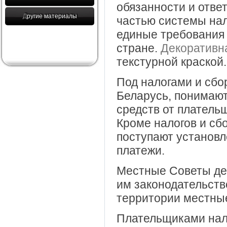
обязанности и отв
Другие материалы
частью системы нал
единые требования 
стране.
Декоративна
текстурной краской.
Под налогами и сбо
Беларусь, понимаю
средств от платель
Кроме налогов и сб
поступают установ
платежи.
Местные Советы деп
им законодательств
территории местные
Плательщиками нало