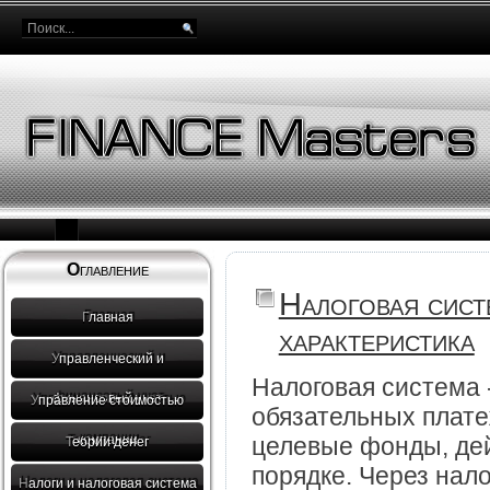
Оглавление
Налоговая сист
Главная
характеристика
Управленческий и
Налоговая система -
финансовый учет
Управление стоимостью
обязательных плате
целевые фонды, де
компании
Теории денег
порядке. Через нало
Налоги и налоговая система