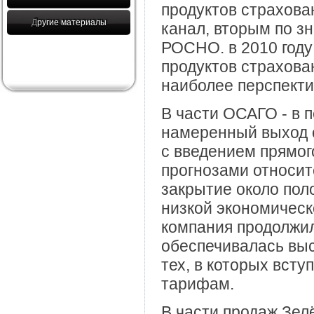
продуктов страхован
Другие материалы
канал, вторым по з
РОСНО. в 2010 году
продуктов страхован
наиболее перспекти
В части ОСАГО - в 
намеренный выход с
с введением прямог
прогнозами относит
закрытие около пол
низкой экономическ
компания продолжил
обеспечивалась выс
тех, в которых вст
тарифам.
В части продаж Зел