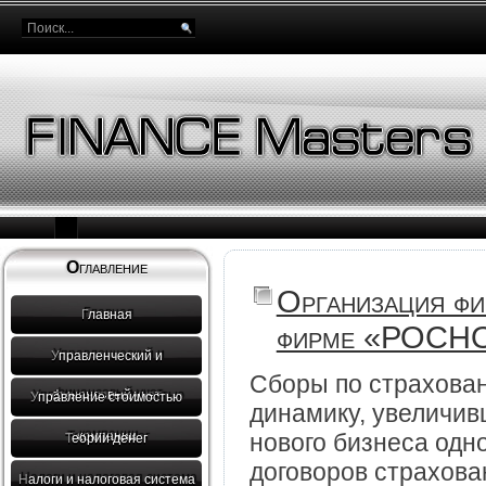
Оглавление
Организация фи
Главная
фирме «РОСНО»
Управленческий и
Сборы по страхова
финансовый учет
Управление стоимостью
динамику, увеличив
нового бизнеса одн
компании
Теории денег
договоров страхов
Налоги и налоговая система