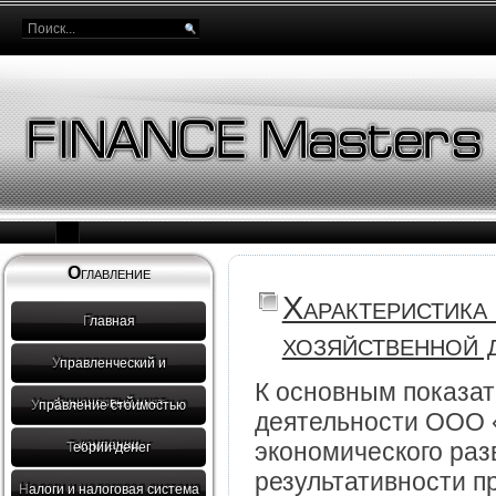
Оглавление
Характеристика
Главная
хозяйственной 
Управленческий и
К основным показа
финансовый учет
Управление стоимостью
деятельности ООО «
экономического раз
компании
Теории денег
результативности п
Налоги и налоговая система