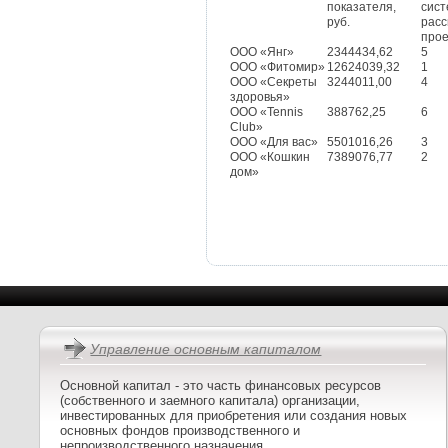
показателя,
сист
руб.
рас
прое
ООО «Янг»
2344434,62
5
ООО «Фитомир»
12624039,32
1
ООО «Секреты
3244011,00
4
здоровья»
ООО «Tennis
388762,25
6
Club»
ООО «Для вас»
5501016,26
3
ООО «Кошкин
7389076,77
2
дом»
Управление основным капиталом
Основной капитал - это часть финансовых ресурсов
(собственного и заемного капитала) организации,
инвестированных для приобретения или создания новых
основных фондов производственного и
непроизводственного назначения.